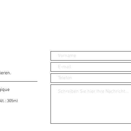
ieren.
gique
lt. : 305m)