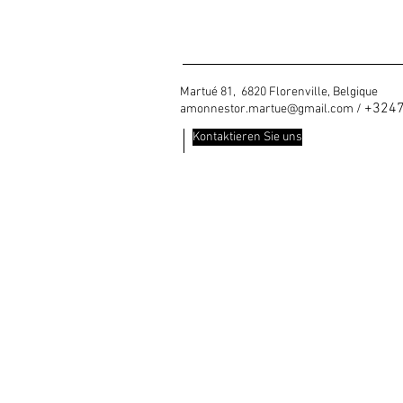
Martué 81, 6820 Florenville, Belgique
+324
amonnestor.martue@gmail.com
/
Kontaktieren Sie uns