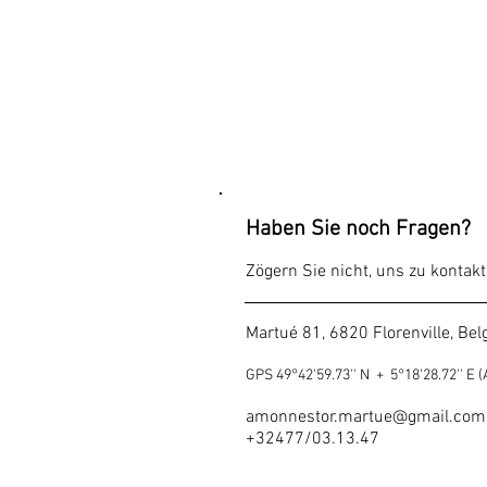
KONTAKT
Haben Sie noch Fragen?
Zögern Sie nicht, uns zu kontakt
Martué 81, 6820 Florenville, Bel
GPS 49°42'59.73'' N + 5°18'28.72'' E (A
amonnestor.martue@gmail.com
+32
477/03.13.47